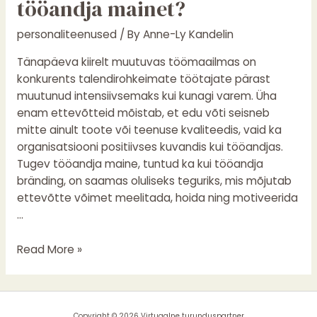
tööandja mainet?
tugevat
tööandja
personaliteenused
/ By
Anne-Ly Kandelin
mainet?
Tänapäeva kiirelt muutuvas töömaailmas on
konkurents talendirohkeimate töötajate pärast
muutunud intensiivsemaks kui kunagi varem. Üha
enam ettevõtteid mõistab, et edu võti seisneb
mitte ainult toote või teenuse kvaliteedis, vaid ka
organisatsiooni positiivses kuvandis kui tööandjas.
Tugev tööandja maine, tuntud ka kui tööandja
bränding, on saamas oluliseks teguriks, mis mõjutab
ettevõtte võimet meelitada, hoida ning motiveerida
…
Read More »
Copyright © 2026 Virtuaalne turunduspartner