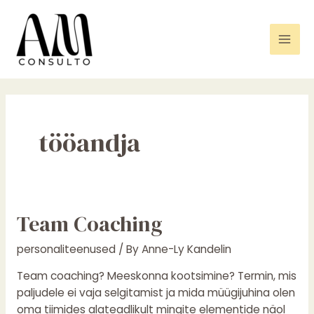
Skip
Mai
to
Men
content
tööandja
Team
Team Coaching
Coaching
personaliteenused
/ By
Anne-Ly Kandelin
Team coaching? Meeskonna kootsimine? Termin, mis
paljudele ei vaja selgitamist ja mida müügijuhina olen
oma tiimides alateadlikult mingite elementide näol