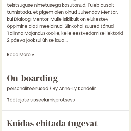
teistsuguse nimetusega kasutanud. Tuleb ausalt
tunnistada, et pigem olen olnud Juhendav Mentor,
kui Dialoogi Mentor. Mulle isiklikult on elukestev
õppimine alati meeldinud. Siinkohal suured tänud
Tallinna Majanduskoolile, kelle eestvedamisel lektorid
2 päeva jooksul ühise laua …
Read More »
On-boarding
personaliteenused
/ By
Anne-Ly Kandelin
Töötajate sisseelamisprotsess
Kuidas
Kuidas ehitada tugevat
ehitada