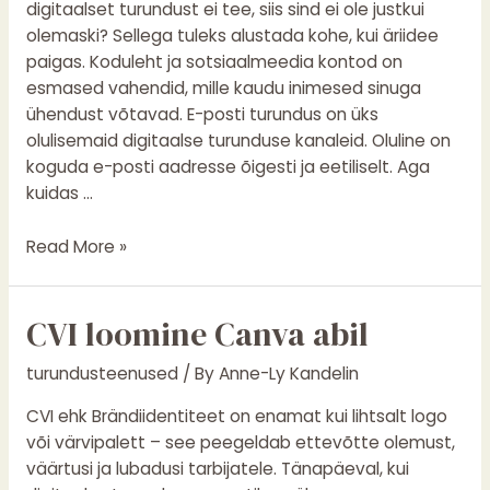
digitaalset turundust ei tee, siis sind ei ole justkui
olemaski? Sellega tuleks alustada kohe, kui äriidee
paigas. Koduleht ja sotsiaalmeedia kontod on
esmased vahendid, mille kaudu inimesed sinuga
ühendust võtavad. E-posti turundus on üks
olulisemaid digitaalse turunduse kanaleid. Oluline on
koguda e-posti aadresse õigesti ja eetiliselt. Aga
kuidas …
Read More »
CVI
CVI loomine Canva abil
loomine
turundusteenused
/ By
Anne-Ly Kandelin
Canva
abil
CVI ehk Brändiidentiteet on enamat kui lihtsalt logo
või värvipalett – see peegeldab ettevõtte olemust,
väärtusi ja lubadusi tarbijatele. Tänapäeval, kui