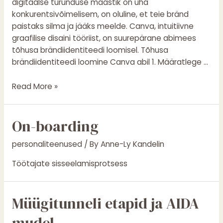
digitaalse turunduse maastik on üha
konkurentsivõimelisem, on oluline, et teie bränd
paistaks silma ja jääks meelde. Canva, intuitiivne
graafilise disaini tööriist, on suurepärane abimees
tõhusa brändiidentiteedi loomisel. Tõhusa
brändiidentiteedi loomine Canva abil 1. Määratlege …
Read More »
On-boarding
personaliteenused
/ By
Anne-Ly Kandelin
Töötajate sisseelamisprotsess
Müügitunneli
Müügitunneli etapid ja AIDA
etapid
mudel
ja