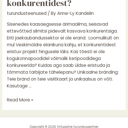
konkurentidest?
konkurentidest?
turundusteenused
/ By
Anne-Ly Kandelin
Sisenedes kaasaegsesse ärimaailma, seisavad
ettevõtted silmitsi pidevalt kasvava konkurentsiga.
Eriti jaekaubandussektor ei ole erand. Loomulikult on
mul Veskimöldre elanikuna kahju, et konkurentidest
eristuv projekt hingusele läks. Kas tõesti ei ole
kogukonnapoodidel võimalik ketipoodidega
konkureerida? Kuidas aga saab üldse eristuda ja
tõmmata tarbijate tähelepanu? Unikaalne bränding:
Teie bränd on teie visiitkaart ja unikaalsus on võti.
Kasutage …
Read More »
Copyright © 2026 Virtuaalne turunduspartner