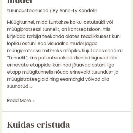
AIDA
turundusteenused
/ By
Anne-Ly Kandelin
mudel
Müügitunnel, mida tuntakse ka kui ostutsükli või
müügiprotsessi tunnelit, on kontseptsioon, mis
kirjeldab tarbija teekonda alates teadlikkusest kuni
lõpliku ostuni. See visuaalne mudel jagab
müügiprotsessi mitmeks etapiks, kujutades seda kui
“tunnelit”, kus potentsiaalsed kliendid liiguvad läbi
erinevate etappide, kuni nad jõuavad ostuni. Iga
etapp müügitunnelis nõuab erinevaid turundus- ja
müügistrateegiaid ning eesmärgid võivad olla
suunatud …
Read More »
Kuidas
Kuidas eristuda
eristuda