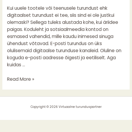
turundamine?
Kui uuele tootele või teenusele turundust ehk
digitaalset turundust ei tee, siis sind ei ole justkui
olemaski? Sellega tuleks alustada kohe, kui äriidee
paigas. Koduleht ja sotsiaalmeedia kontod on
esmased vahendid, mille kaudu inimesed sinuga
ühendust võtavad. E-posti turundus on üks
olulisemaid digitaalse turunduse kanaleid. Oluline on
koguda e-posti aadresse õigesti ja eetiliselt. Aga
kuidas …
Read More »
Copyright © 2026 Virtuaalne turunduspartner