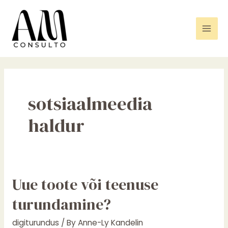
Skip
Mai
to
Men
content
sotsiaalmeedia
haldur
Uue
Uue toote või teenuse
toote
turundamine?
või
teenuse
digiturundus
/ By
Anne-Ly Kandelin