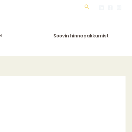
Search
I
Soovin hinnapakkumist