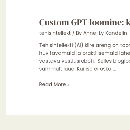
Custom
Custom GPT loomine: ku
GPT
tehisintellekt
/ By
Anne-Ly Kandelin
loomine:
kuidas
Tehisintellekti (AI) kiire areng on t
luua
huvitavamaid ja praktilisemaid lah
enda
vastava vestlusroboti. Selles blog
isiklik
sammult luua. Kui ise ei oska …
AI-
assistent?
Read More »