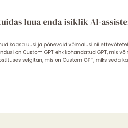
idas luua enda isiklik AI-assiste
oonud kaasa uusi ja põnevaid võimalusi nii ettevõtetele
endusi on Custom GPT ehk kohandatud GPT, mis võim
ipostituses selgitan, mis on Custom GPT, miks seda