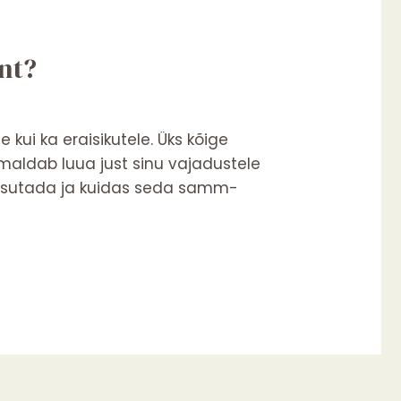
nt?
 kui ka eraisikutele. Üks kõige
aldab luua just sinu vajadustele
 kasutada ja kuidas seda samm-